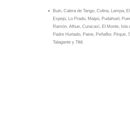
Buin, Calera de Tango, Colina, Lampa, E
Espejo, Lo Prado, Maipú, Pudahuel, Pue
Ramón. Alhue, Curacaví, El Monte, Isla d
Padre Hurtado, Paine, Peñaflor, Pirque,
Talagante y Tiltil.
Si 