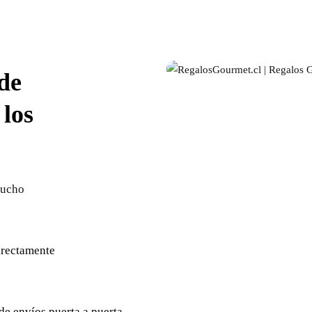
de
 los
mucho
irectamente
de envíos puerta a puerta