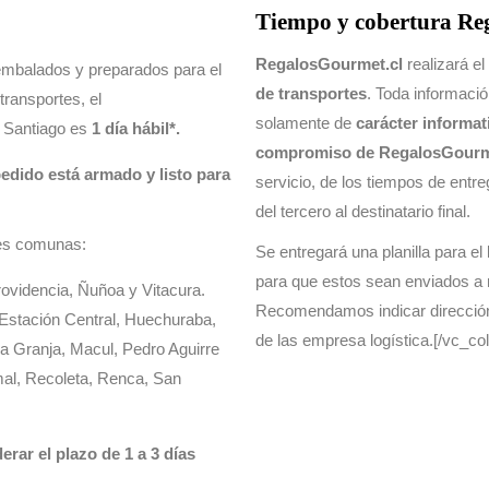
Tiempo y cobertura Re
RegalosGourmet.cl
realizará el
embalados y preparados para el
de transportes
. Toda informació
ransportes, el
solamente de
carácter informat
 Santiago es
1 día hábil*.
compromiso de RegalosGourm
edido está armado y listo para
servicio, de los tiempos de entre
del tercero al destinatario final.
tes comunas:
Se entregará una planilla para el
para que estos sean enviados a 
ovidencia, Ñuñoa y Vitacura.
Recomendamos indicar dirección 
, Estación Central, Huechuraba,
de las empresa logística.[/vc_c
La Granja, Macul, Pedro Aguirre
mal, Recoleta, Renca, San
rar el plazo de 1 a 3 días