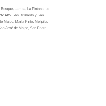
l Bosque, Lampa, La Pintana, Lo
nte Alto, San Bernardo y San
e Maipo, María Pinto, Melipilla,
 San José de Maipo, San Pedro,
tienes dudas, con gust
ayudamos!